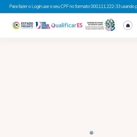
Para fazer o Login use o seu CPF no formato 000.111.222-33 usando pon
Ir para o conteúdo principal